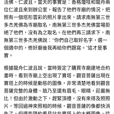
活佛、仁波且。當天的事實是：香格瓊哇和龍舟兩
位仁波且來到辦公室，報告了他們寺廟的情況，把
照有一個塔形雲彩的照片拿出來，請求南無第三世
多杰羌佛為寺廟取名，南無第三世多杰羌佛當場拒
絕了他們，沒有為之取名。在他們再三請求下，南
無第三世多杰羌佛說：“你們自己取好名字，選一
個適中的，修好廟後我再給你們題寫。”這才是事
實。
根據龍舟仁波且說，當時簽定了購買寺廟建地合約
書時，看到寺廟上空出現了寶塔，觀音菩薩出現在
寶塔上的時候是動態的圖像，非常清楚地看到觀音
菩薩完整的身體、臉乃至還有眉毛、眼睛，莊嚴無
比！但由於激動之下，趕緊頂禮，沒有來得及照照
片，等回過神來照相的時候，觀音菩薩的像都快消
失了，但還能隱約看見站在寶塔上的大概圖像，這