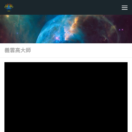
Skip to content
義雲高大師
義雲高大師(H.H.第三世多杰羌佛)
傳彌陀大法 佛門弟子劉惠秀肉身
坐化生死自由
PUBLISHED
2020-08-09
· UPDATED
2020-10-20
+8