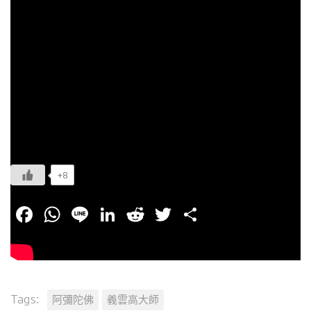
+8
Facebook
WhatsApp
Line
LinkedIn
Reddit
Twitter
分
享
Tags:
阿彌陀佛
義雲高大師