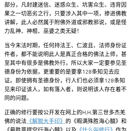
部分，凡封建迷信、迷惑众生、坑害众生、违背因
果之一切恶劣之行，只要涉入其中一项，掺进佛教
讲解，此人必然属于附佛外道或邪教邪说，或是怪
力乱神、神棍、巫婆之类无疑！
当今末法时期，任何持法王、仁波且、法师身份证
件者，都不能说明此人是真正合格的佛法上师，甚
至其中有很多是佛教外行，所以大家一定要参见圣
德身份为依据，更重要的是要拿128条知见去应
证。即使拥有圣德身份，行人们也必须拿128条知
见来印证该人，如有落入者，则说明该人存在着不
同的问题。
正确的修行要按公开发在网上的H.H.第三世多杰羌
佛的说法
《解脱大手印》
的《暇满殊胜海心髓》和
《最胜菩提空行海心髓》以及
《什么叫修行》
作为