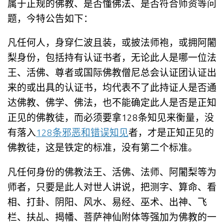
属于正规的佛教、是否懂佛法、是否符合师资等问
题，今特公告如下：
凡任何人，身穿仁波且装，或披法师袍，或拥阿闍
梨身份，包括持有认证书者，无论此人是哪一位法
王、活佛、尊者或国际佛教僧尼总会认证团认证出
来的或出具的认证书，均代表不了此持证人是否通
达佛教、佛学、佛法，也不能确定此人是否是正知
正见的佛教徒，而必须要拿128条知见来衡量，没
有落入
128条邪恶和错误知见
者，才是正知正见的
佛教徒，这是铁定的标准，没有第二个标准。
凡任何身份的佛教法王、活佛、法师、阿闍梨等为
师者，只要是此人对世人讲说，把测字、算命、看
相、打卦、阴阳、风水、易经、巫术、出神、飞
栏、扶乩、揭幡、菩萨神仙附体等强加为佛教的一